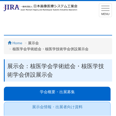
T
o
MENU
g
g
l
e
Home
展示会
n
核医学会学術総会・核医学技術学会併設展示会
a
v
i
展示会：核医学会学術総会・核医学技
g
術学会併設展示会
a
t
i
学会概要・出展募集
o
n
展示会情報・出展者向け資料