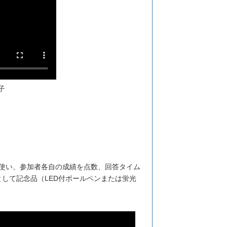
子
を使い、参加者各自の成績を点数、回答タイム
して記念品（LED付ボールペンまたは蛍光