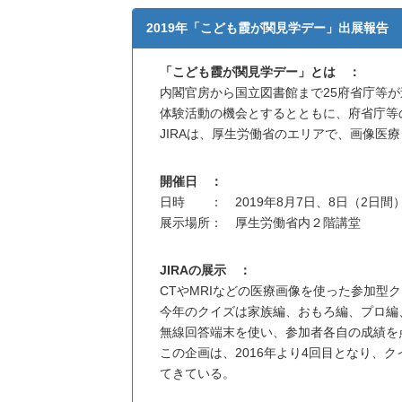
2019年「こども霞が関見学デー」出展報告
「こども霞が関見学デー」とは ：
内閣官房から国立図書館まで25府省庁等
体験活動の機会とするとともに、府省庁等の
JIRAは、厚生労働省のエリアで、画像
開催日 ：
日時 ： 2019年8月7日、8日（2日間
展示場所： 厚生労働省内２階講堂
JIRAの展示 ：
CTやMRIなどの医療画像を使った参加
今年のクイズは家族編、おもろ編、プロ編
無線回答端末を使い、参加者各自の成績を
この企画は、2016年より4回目となり
てきている。