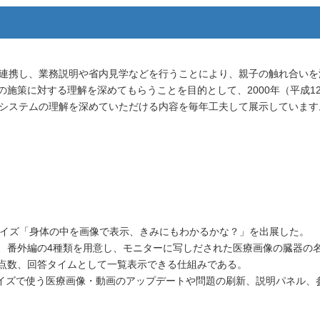
が連携し、業務説明や省内見学などを行うことにより、親子の触れ合い
施策に対する理解を深めてもらうことを目的として、2000年（平成1
医療システムの理解を深めていただける内容を毎年工夫して展示しています
）
型クイズ「身体の中を画像で表示、きみにもわかるかな？」を出展した。
、番外編の4種類を用意し、モニターに写しだされた医療画像の臓器の名
点数、回答タイムとして一覧表示できる仕組みである。
、クイズで使う医療画像・動画のアップデートや問題の刷新、説明パネル