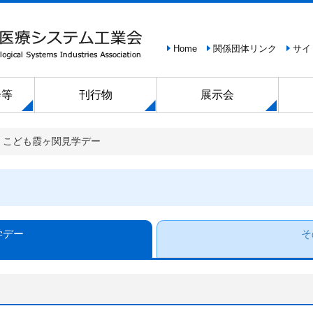
Home
関係団体リンク
サイ
会等
刊行物
展示会
こども霞ヶ関見学デー
学デー
そ