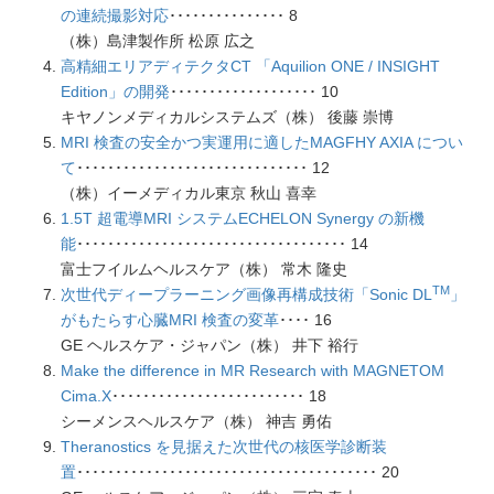
の連続撮影対応
･･･････････････ 8
（株）島津製作所 松原 広之
高精細エリアディテクタCT 「Aquilion ONE / INSIGHT
Edition」の開発
･･･････････････････ 10
キヤノンメディカルシステムズ（株） 後藤 崇博
MRI 検査の安全かつ実運用に適したMAGFHY AXIA につい
て
･･････････････････････････････ 12
（株）イーメディカル東京 秋山 喜幸
1.5T 超電導MRI システムECHELON Synergy の新機
能
･･･････････････････････････････････ 14
富士フイルムヘルスケア（株） 常木 隆史
TM
次世代ディープラーニング画像再構成技術「Sonic DL
」
がもたらす心臓MRI 検査の変革
････ 16
GE ヘルスケア・ジャパン（株） 井下 裕行
Make the difference in MR Research with MAGNETOM
Cima.X
･････････････････････････ 18
シーメンスヘルスケア（株） 神吉 勇佑
Theranostics を見据えた次世代の核医学診断装
置
･･･････････････････････････････････････ 20