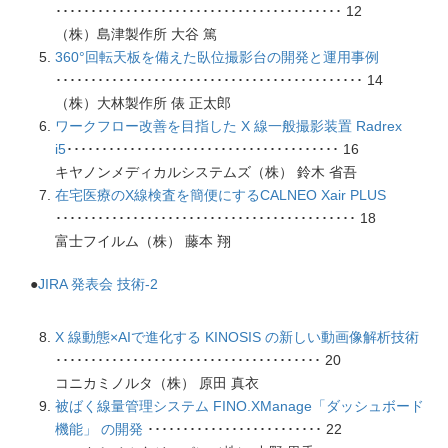
･････････････････････････････････････････ 12
（株）島津製作所 大谷 篤
360°回転天板を備えた臥位撮影台の開発と運用事例
････････････････････････････････････････････ 14
（株）大林製作所 俵 正太郎
ワークフロー改善を目指した X 線一般撮影装置 Radrex
i5
･･･････････････････････････････････････ 16
キヤノンメディカルシステムズ（株） 鈴木 省吾
在宅医療のX線検査を簡便にするCALNEO Xair PLUS
･･･････････････････････････････････････････ 18
富士フイルム（株） 藤本 翔
●
JIRA 発表会 技術-2
X 線動態×AIで進化する KINOSIS の新しい動画像解析技術
･･････････････････････････････････････ 20
コニカミノルタ（株） 原田 真衣
被ばく線量管理システム FINO.XManage「ダッシュボード
機能」 の開発
･････････････････････････ 22