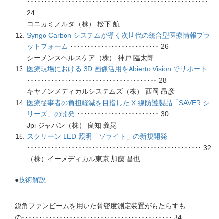
･････････････････････････････････････････････････････
24
コニカミノルタ（株） 松下 航
Syngo Carbon システムが導く次世代の統合型医療情報プラ
ットフォーム
･･････････････････････････ 26
シーメンスヘルスケア（株） 神戸 臨太郎
医療現場における 3D 画像活用をAbierto Vision でサポート
･･････････････････････････････････････ 28
キヤノンメディカルシステムズ（株） 西岡 昂彦
医療従事者の負担軽減を目指した X 線防護製品「SAVER シ
リーズ」の開発
････････････････････････ 30
Jpi ジャパン（株） 良知 義晃
スクリーン LED 照明「ソライト」の新規開発
･･･････････････････････････････････････････････････ 32
（株）イーメディカル東京 加藤 昌也
●
技術解説
鋭角ファンビームを用いた骨密度測定装置がもたらすも
の････････････････････････････････････････････ 34