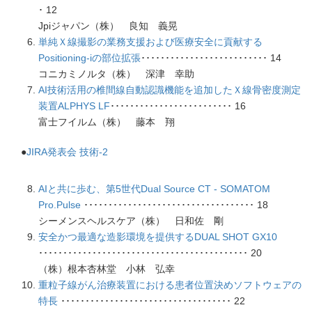
･ 12
Jpiジャパン（株） 良知 義晃
単純Ｘ線撮影の業務支援および医療安全に貢献する
Positioning-iの部位拡張
･･････････････････････････ 14
コニカミノルタ（株） 深津 幸助
AI技術活用の椎間線自動認識機能を追加したＸ線骨密度測定
装置ALPHYS LF
･････････････････････････ 16
富士フイルム（株） 藤本 翔
●
JIRA発表会 技術-2
AIと共に歩む、第5世代Dual Source CT - SOMATOM
Pro.Pulse
･･･････････････････････････････････ 18
シーメンスヘルスケア（株） 日和佐 剛
安全かつ最適な造影環境を提供するDUAL SHOT GX10
･･･････････････････････････････････････････ 20
（株）根本杏林堂 小林 弘幸
重粒子線がん治療装置における患者位置決めソフトウェアの
特長
･･･････････････････････････････････ 22