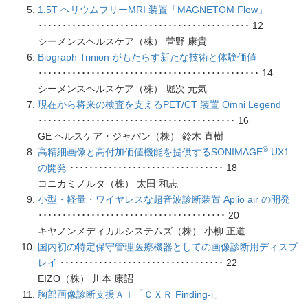
1.5T ヘリウムフリーMRI 装置「MAGNETOM Flow」
････････････････････････････････････････････ 12
シーメンスヘルスケア（株） 菅野 康貴
Biograph Trinion がもたらす新たな技術と体験価値
･･････････････････････････････････････････････ 14
シーメンスヘルスケア（株） 堀次 元気
現在から将来の検査を支えるPET/CT 装置 Omni Legend
･････････････････････････････････････････ 16
GE ヘルスケア・ジャパン（株） 鈴木 直樹
®
高精細画像と高付加価値機能を提供するSONIMAGE
UX1
の開発
････････････････････････････････ 18
コニカミノルタ（株） 太田 和志
小型・軽量・ワイヤレスな超音波診断装置 Aplio air の開発
･･･････････････････････････････････････ 20
キヤノンメディカルシステムズ（株） 小柳 正道
国内初の特定保守管理医療機器としての画像診断用ディスプ
レイ
･･････････････････････････････････ 22
EIZO（株） 川本 康詔
胸部画像診断支援ＡＩ「ＣＸＲ Finding-i」