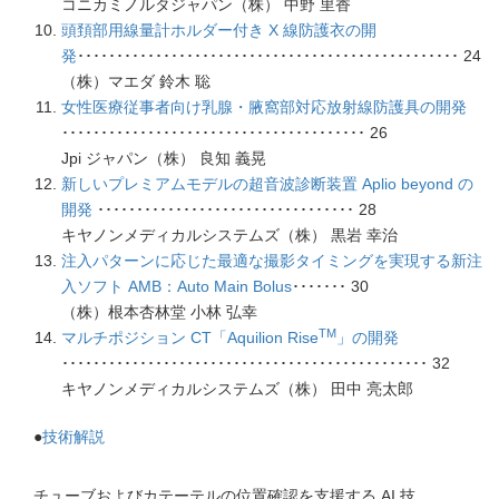
コニカミノルタジャパン（株） 中野 里香
頭頚部用線量計ホルダー付き X 線防護衣の開
発
･････････････････････････････････････････････････ 24
（株）マエダ 鈴木 聡
女性医療従事者向け乳腺・腋窩部対応放射線防護具の開発
･･･････････････････････････････････････ 26
Jpi ジャパン（株） 良知 義晃
新しいプレミアムモデルの超音波診断装置 Aplio beyond の
開発
･････････････････････････････････ 28
キヤノンメディカルシステムズ（株） 黒岩 幸治
注入パターンに応じた最適な撮影タイミングを実現する新注
入ソフト AMB：Auto Main Bolus
･･･････ 30
（株）根本杏林堂 小林 弘幸
TM
マルチポジション CT「Aquilion Rise
」の開発
･･･････････････････････････････････････････････ 32
キヤノンメディカルシステムズ（株） 田中 亮太郎
●
技術解説
チューブおよびカテーテルの位置確認を支援する AI 技