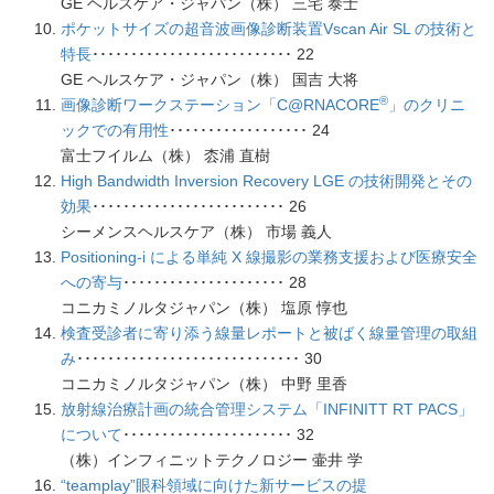
GE ヘルスケア・ジャパン（株） 三宅 泰士
ポケットサイズの超音波画像診断装置Vscan Air SL の技術と
特長
･･････････････････････････ 22
GE ヘルスケア・ジャパン（株） 国吉 大将
®
画像診断ワークステーション「C@RNACORE
」のクリニ
ックでの有用性
･･････････････････ 24
富士フイルム（株） 枩浦 直樹
High Bandwidth Inversion Recovery LGE の技術開発とその
効果
･････････････････････････ 26
シーメンスヘルスケア（株） 市場 義人
Positioning-i による単純 X 線撮影の業務支援および医療安全
への寄与
･････････････････････ 28
コニカミノルタジャパン（株） 塩原 惇也
検査受診者に寄り添う線量レポートと被ばく線量管理の取組
み
･････････････････････････････ 30
コニカミノルタジャパン（株） 中野 里香
放射線治療計画の統合管理システム「INFINITT RT PACS」
について
･･････････････････････ 32
（株）インフィニットテクノロジー 壷井 学
“teamplay”眼科領域に向けた新サービスの提