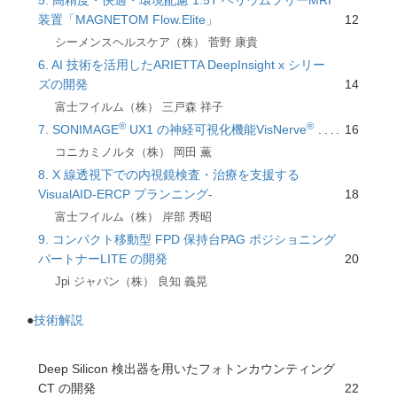
5. 高精度・快適・環境配慮 1.5T ヘリウムフリーMRI
装置「MAGNETOM Flow.Elite」
12
シーメンスヘルスケア（株） 菅野 康貴
6. AI 技術を活用したARIETTA DeepInsight x シリー
ズの開発
14
富士フイルム（株） 三戸森 祥子
®
®
7. SONIMAGE
UX1 の神経可視化機能VisNerve
16
コニカミノルタ（株） 岡田 薫
8. X 線透視下での内視鏡検査・治療を支援する
VisualAID-ERCP プランニング-
18
富士フイルム（株） 岸部 秀昭
9. コンパクト移動型 FPD 保持台PAG ポジショニング
パートナーLITE の開発
20
Jpi ジャパン（株） 良知 義晃
●
技術解説
Deep Silicon 検出器を用いたフォトンカウンティング
CT の開発
22