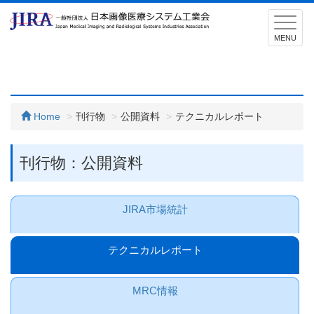
T
o
MENU
g
g
l
e
Home
刊行物
公開資料
テクニカルレポート
n
a
v
刊行物：公開資料
i
g
a
JIRA市場統計
t
i
o
テクニカルレポート
n
MRC情報