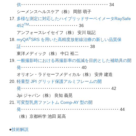
供
･････････････････････････････････････････ 34
シーメンスヘルスケア（株） 岡部 萌子
多様な測定に対応したハイブリッドサーベイメータRaySafe
TM
452
･･･････････････････････ 36
アンフォースレイセイフ（株） 安川 聡記
®
myQA
SRS を用いた高精度放射線治療の新しい品質保
証
････････････････････････････････ 38
東洋メディック（株） 中口 裕二
一般撮影時における再撮影率の低減を目的とした補助具の開
発
････････････････････････････ 40
オリオン・ラドセーフメディカル（株） 安井 建造
軽量型 JPI グリッド保護アルミフレームの開
発
･･････････････････････････････････････････ 42
Jpi ジャパン（株） 良知 義晃
可変型乳房ファントム Comp-AY 型の開
発
･･････････････････････････････････････････････ 44
（株）京都科学 池田 延高
●
技術解説