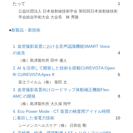
たって
1
公益社団法人 日本放射線技術学会 第82回日本放射線技術
学会総会学術大会 大会長 林 秀隆
●
新製品・新技術
1. 血管撮影装置における音声認識機能SMART Voice
の改良
4
（株）島津製作所 田中 優人
2. AI を活用して開発した技術を搭載CUREVISTA Open
ff/ CUREVISTA Apex ff
6
富士フイルム（株） 柴田 太
3. 血管撮影装置向けロードマップ体動補正機能Flex-
AMC の開発
8
（株）島津製作所 大久保 翔平
4. Eco Power Mode - CT 装置の検査間アイドル時間
に着目した省電力技術
10
シーメンスヘルスケア（株） 日和佐 剛